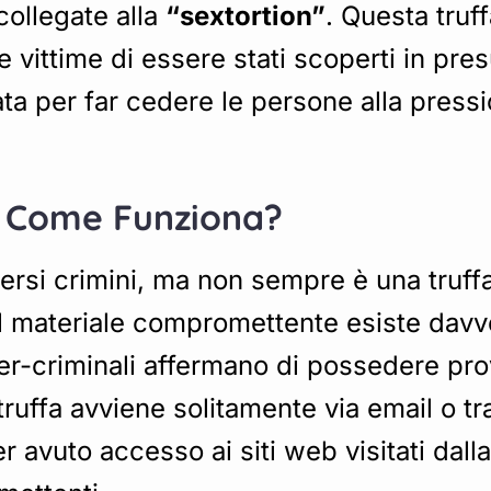
collegate alla
“sextortion”
. Questa truf
vittime di essere stati scoperti in pres
tata per far cedere le persone alla press
 e Come Funziona?
 diversi crimini, ma non sempre è una tru
l materiale compromettente esiste davve
er-criminali affermano di possedere prove 
truffa avviene solitamente via email o t
r avuto accesso ai siti web visitati dall