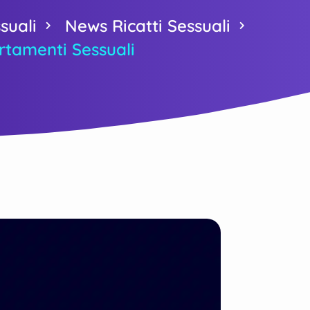
suali
News Ricatti Sessuali
rtamenti Sessuali