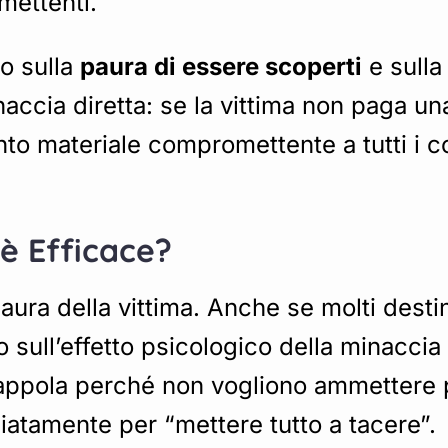
mettenti.
to sulla
paura di essere scoperti
e sull
naccia diretta: se la vittima non paga u
unto materiale compromettente a tutti i con
 è Efficace?
aura della vittima. Anche se molti destin
ano sull’effetto psicologico della minacc
rappola perché non vogliono ammettere p
atamente per “mettere tutto a tacere”.