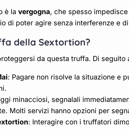
o è la
vergogna
, che spesso impedisce a
gio di poter agire senza interferenze e d
fa della Sextortion?
roteggersi da questa truffa. Di seguito a
Mai
: Pagare non risolve la situazione e pu
i.
ggi minacciosi, segnalali immediatament
nte. Molti servizi hanno opzioni per segn
xtortion
: Interagire con i truffatori di