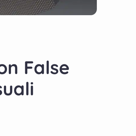
on False
uali