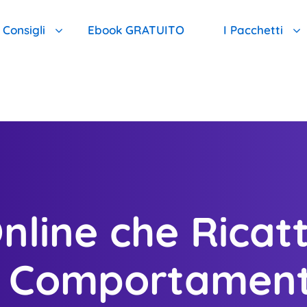
Consigli
Ebook GRATUITO
I Pacchetti
 Quale Motivo Meritiamo La Vostra Fiducia
FAQ : Qui Trovi Una Risposta A Tutte Le Tue Domande
I Pacchetti D
 Nostro Monitoraggio È Il Migliore
FAI IL TEST E Scopri Il Tuo Livello Di Pericolo
Pacchetto Ba
i Ricatti Sessuali: Dott. Emanuel Celano
CONSIGLI GRATUITI Per Chi Non Può Ricevere Assistenza 
Pacchetto In
nline che Ricat
Lista Delle Aree Di Intervento
Pacchetto To
Proteggere I Tuoi Contatti
Pacchetto D
i Comportamenti
Proteggere I Tuoi Social Network