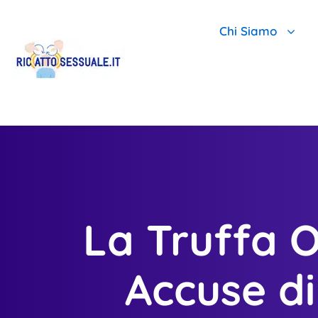
Chi Siamo
Chi Siamo E Per
Scopri Perché Il
Team Leader Ant
La Truffa O
Accuse d