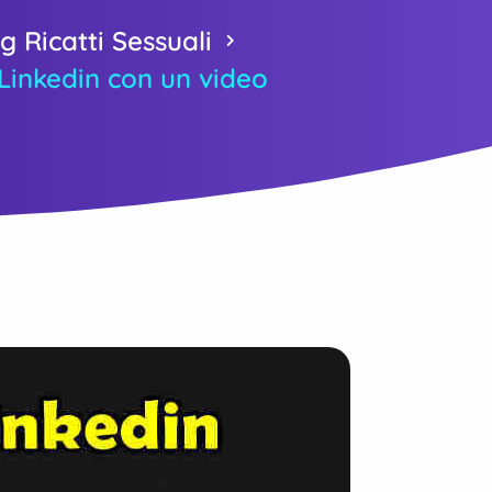
g Ricatti Sessuali
Linkedin con un video