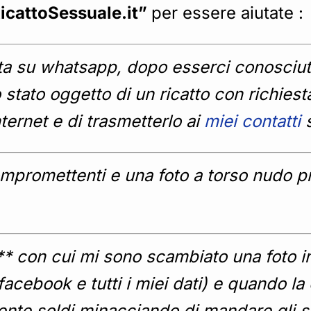
RicattoSessuale.it”
per essere aiutate :
a su whatsapp, dopo esserci conosciuti s
 stato oggetto di un ricatto con richie
ternet e di trasmetterlo ai
miei contatti
s
promettenti e una foto a torso nudo priv
*** con cui mi sono scambiato una foto i
 a facebook e tutti i miei dati) e quando 
te soldi minacciando di mandare gli sc