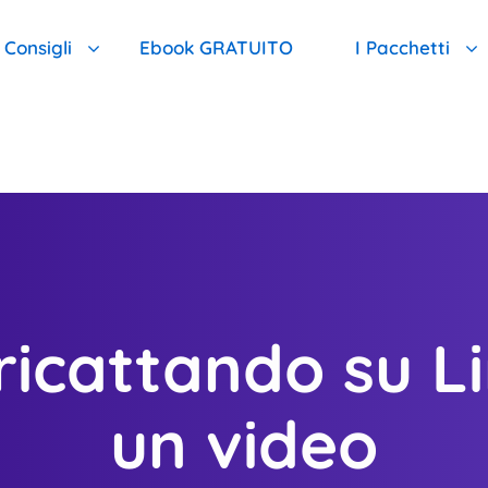
Consigli
Ebook GRATUITO
I Pacchetti
 Quale Motivo Meritiamo La Vostra Fiducia
FAQ : Qui Trovi Una Risposta A Tutte Le Tue Domande
I Pacchetti D
 Nostro Monitoraggio È Il Migliore
FAI IL TEST E Scopri Il Tuo Livello Di Pericolo
Pacchetto Ba
i Ricatti Sessuali: Dott. Emanuel Celano
CONSIGLI GRATUITI Per Chi Non Può Ricevere Assistenza 
Pacchetto In
ricattando su L
Lista Delle Aree Di Intervento
Pacchetto To
Proteggere I Tuoi Contatti
Pacchetto D
un video
Proteggere I Tuoi Social Network