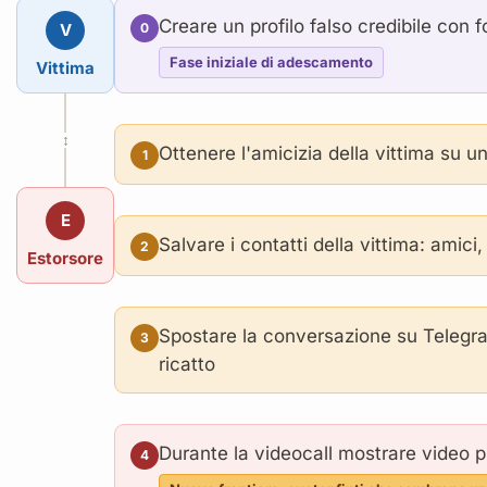
Creare un profilo falso credibile con f
V
0
Fase iniziale di adescamento
Vittima
↕
Ottenere l'amicizia della vittima su u
1
E
Salvare i contatti della vittima: amic
2
Estorsore
Spostare la conversazione su Telegram
3
ricatto
Durante la videocall mostrare video pr
4