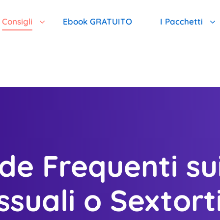
Consigli
Ebook GRATUITO
I Pacchetti
 Quale Motivo Meritiamo La Vostra Fiducia
FAQ : Qui Trovi Una Risposta A Tutte Le Tue Domande
I Pacchetti D
 Nostro Monitoraggio È Il Migliore
FAI IL TEST E Scopri Il Tuo Livello Di Pericolo
Pacchetto Ba
i Ricatti Sessuali: Dott. Emanuel Celano
CONSIGLI GRATUITI Per Chi Non Può Ricevere Assistenza 
Pacchetto In
 Frequenti sui
Lista Delle Aree Di Intervento
Pacchetto To
Proteggere I Tuoi Contatti
Pacchetto D
ssuali o Sextort
Proteggere I Tuoi Social Network