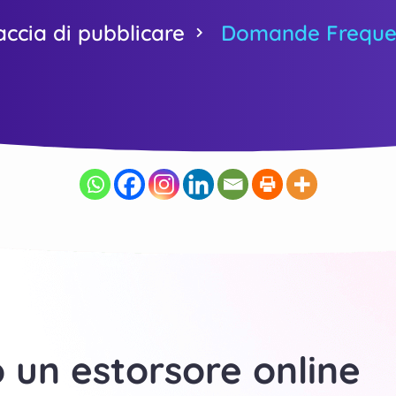
Monitorare Il Web Per Tutelare La Tua Reputazione
accia di pubblicare
Domande Frequenti
Salvare La Tua Vita Sociale
Segnalare Gli Estorsori
Ridurre Le Probabilità Di Ricontatto In Futuro
Rimozione Deepfake : Materiale A Sfondo Sessuale
Rimuovere Tutte Le Pubblicazioni
Affrontare Il Problema Con Un Supporto Psicologico
Intraprendere Azioni Legali Internazionali
un estorsore online