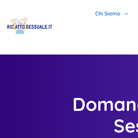
Chi Siamo
Chi Siamo E Per
Scopri Perché Il
Team Leader Ant
Domande
Se