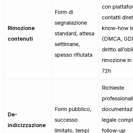
con piattafo
Form di
contatti diret
segnalazione
Rimozione
know-how l
standard, attesa
contenuti
(DMCA, GD
settimane,
diritto all’obl
spesso rifiutata
rimozione in
72h
Richieste
professional
Form pubblico,
documentaz
De-
successo
legale compl
indicizzazione
limitato, tempi
follow-up