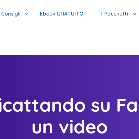
Consigli
Ebook GRATUITO
I Pacchetti
 Quale Motivo Meritiamo La Vostra Fiducia
FAQ : Qui Trovi Una Risposta A Tutte Le Tue Domande
I Pacchetti D
 Nostro Monitoraggio È Il Migliore
FAI IL TEST E Scopri Il Tuo Livello Di Pericolo
Pacchetto Ba
i Ricatti Sessuali: Dott. Emanuel Celano
CONSIGLI GRATUITI Per Chi Non Può Ricevere Assistenza 
Pacchetto In
ricattando su F
Lista Delle Aree Di Intervento
Pacchetto To
Proteggere I Tuoi Contatti
Pacchetto D
un video
Proteggere I Tuoi Social Network