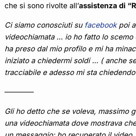
che si sono rivolte all’
assistenza di “
Ci siamo conosciuti su
facebook
poi a
videochiamata … io ho fatto lo scemo e 
ha preso dal mio profilo e mi ha minac
iniziato a chiedermi soldi … ( anche s
tracciabile e adesso mi sta chiedend
————
Gli ho detto che se voleva, massimo gl
una videochiamata dove mostrava che 
un messaggio: ho recuperato il video