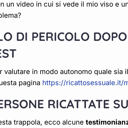
 un video in cui si vede il mio viso e un
oblema?
LLO DI PERICOLO DOP
EST
 valutare in modo autonomo quale sia il 
 questa pagina
https://ricattosessuale.it
PERSONE RICATTATE S
uesta trappola, ecco alcune
testimonian