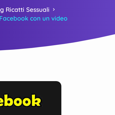
g Ricatti Sessuali
 Facebook con un video