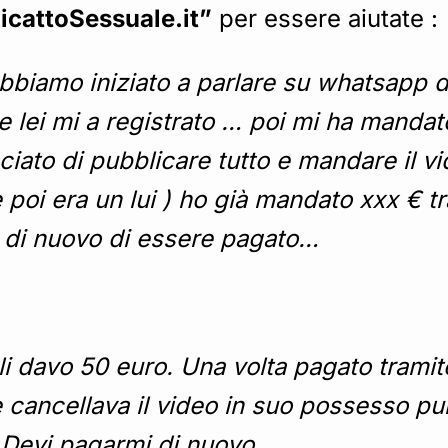
RicattoSessuale.it”
per essere aiutate :
bbiamo iniziato a parlare su whatsapp 
lei mi a registrato … poi mi ha mandato 
ciato di pubblicare tutto e mandare il v
e poi era un lui ) ho già mandato xxx €
o di nuovo di essere pagato…
i davo 50 euro. Una volta pagato tramite
cancellava il video in suo possesso pu
. Devi pagarmi di nuovo…