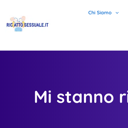
Chi Siamo
Chi Siamo E Per
Scopri Perché Il
Team Leader Ant
Mi stanno 